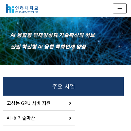
콘
텐
츠
AI 융합형 인재양성과 기술확산의 허브
로
건
산업 혁신형 AI 융합 특화인재 양성
너
뛰
기
주요 사업
고성능 GPU 서버 지원
AI+X 기술확산