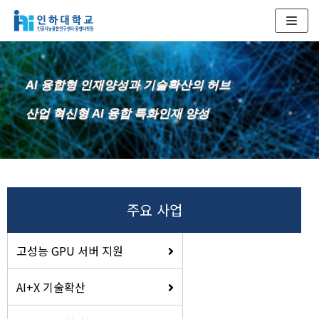
콘
텐
츠
AI 융합형 인재양성과 기술확산의 허브
로
건
산업 혁신형 AI 융합 특화인재 양성
너
뛰
기
주요 사업
고성능 GPU 서버 지원
AI+X 기술확산