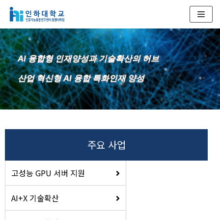
콘
텐
츠
AI 융합형 인재양성과 기술확산의 허브
로
건
산업 혁신형 AI 융합 특화인재 양성
너
뛰
기
주요 사업
고성능 GPU 서버 지원
AI+X 기술확산