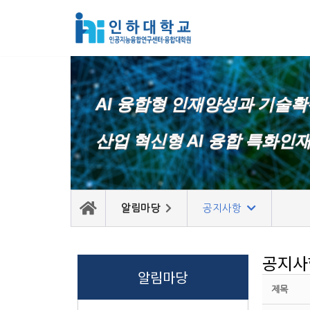
콘
텐
츠
로
AI 융합형 인재양성과 기술
건
너
산업 혁신형 AI 융합 특화인
뛰
기
알림마당
공지사항
공지사
알림마당
제목