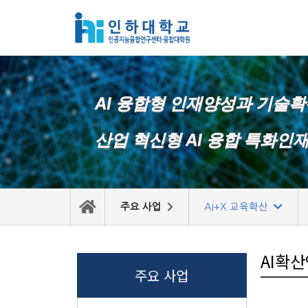
콘
텐
츠
로
AI 융합형 인재양성과 기술
건
너
산업 혁신형 AI 융합 특화인
뛰
기
주요 사업
AI+X 교육확산
AI확
주요 사업