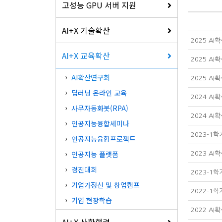
고성능 GPU 서버 지원
AI+X 기술확산
2025 A
AI+X 교육확산
2025 A
AI확산연구회
2025 A
딥러닝 온라인 교육
2024 A
사무자동화봇(RPA)
2024 A
인공지능융합세미나
2023-1
인공지능융합프로젝트
인공지능 플랫폼
2023 A
경진대회
2023-1
기업가정신 및 창업캠프
2022-1
기업 현장학습
2022 A
AI+X 산학협력