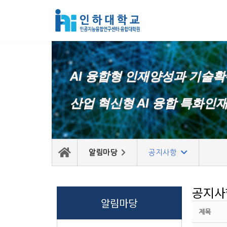
콘
텐
츠
로
AI 융합형 인재양성과 기술
건
너
산업 혁신형 AI 융합 특화인
뛰
기
알림마당
공지사항
공지사
알림마당
제목