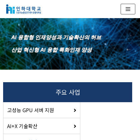
콘
텐
츠
AI 융합형 인재양성과 기술확산의 허브
로
건
산업 혁신형 AI 융합 특화인재 양성
너
뛰
기
주요 사업
고성능 GPU 서버 지원
AI+X 기술확산