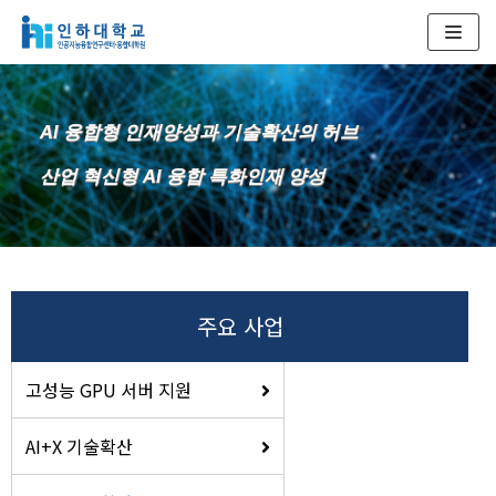
콘
텐
츠
AI 융합형 인재양성과 기술확산의 허브
로
건
산업 혁신형 AI 융합 특화인재 양성
너
뛰
기
주요 사업
고성능 GPU 서버 지원
AI+X 기술확산