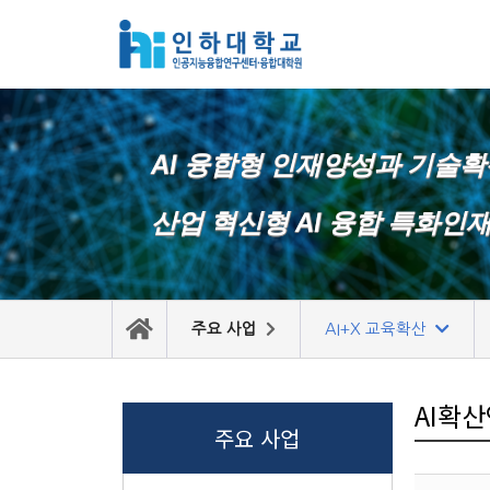
콘
텐
츠
로
AI 융합형 인재양성과 기술
건
너
산업 혁신형 AI 융합 특화인
뛰
기
주요 사업
AI+X 교육확산
AI확
주요 사업