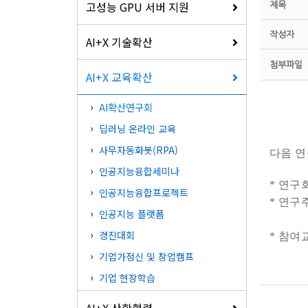
고성능 GPU 서버 지원
제목
작성자
AI+X 기술확산
첨부파일
AI+X 교육확산
AI확산연구회
딥러닝 온라인 교육
사무자동화봇(RPA)
다음 
인공지능융합세미나
* 연구
인공지능융합프로젝트
* 연구
인공지능 플랫폼
연구
경진대회
* 참여
기업가정신 및 창업캠프
기업 현장학습
AI+X 산학협력