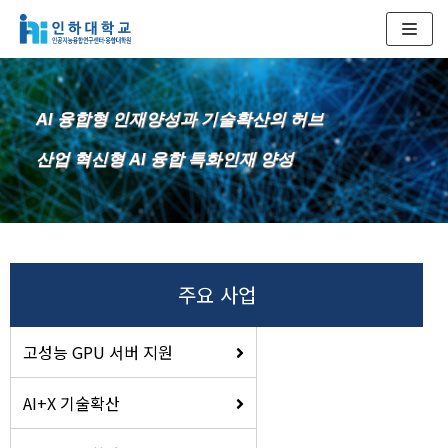
콘
텐
츠
AI 융합형 인재양성과 기술확산의 허브
로
건
산업 혁신형 AI 융합 특화인재 양성
너
뛰
기
주요 사업
고성능 GPU 서버 지원
AI+X 기술확산