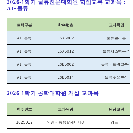
2026-1학기 물류전문대학원 학점교류 교과목 :
AI+물류
트랙구분
학수번호
교과목명
AI+물류
LSX5002
물류관리론
AI+물류
LSX5012
물류시스템분석
AI+물류
LSB5002
물류네트워크분석
AI+물류
LSB5014
물류수요분석
2026-1학기 공학대학원 개설 교과목
학수번호
교과목명
담당교원
IGZ5012
인공지능융합세미나3
김도국