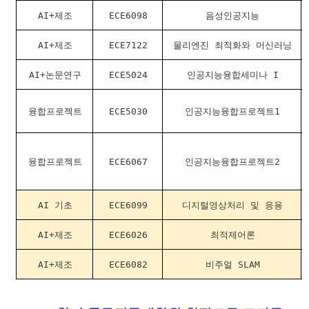
AI+제조
ECE6098
음성인공지능
AI+
제조
ECE7122
물리엔진 최적화와 머신러닝
AI+논문연구
ECE5024
인공지능융합세미나 I
융합프로젝트
ECE5030
인공지능융합프로젝트1
융합프로젝트
ECE6067
인공지능융합프로젝트2
AI 기초
ECE6099
디지털영상처리 및 응용
AI+제조
ECE6026
최적제어론
AI+제조
ECE6082
비주얼 SLAM