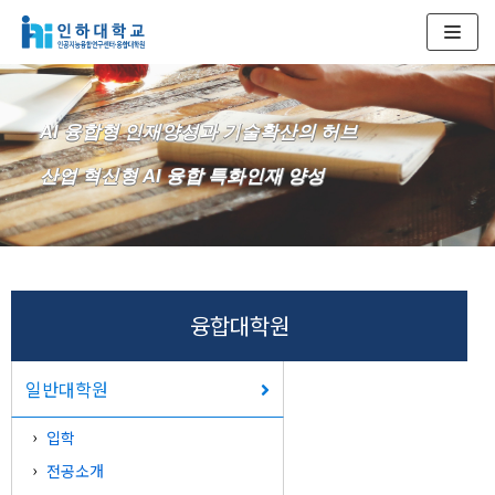
콘
텐
츠
AI 융합형 인재양성과 기술확산의 허브
로
건
산업 혁신형 AI 융합 특화인재 양성
너
뛰
기
융합대학원
일반대학원
입학
전공소개