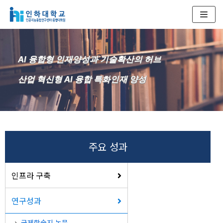
콘
텐
츠
AI 융합형 인재양성과 기술확산의 허브
로
건
산업 혁신형 AI 융합 특화인재 양성
너
뛰
기
주요 성과
인프라 구축
연구성과
국제학술지 논문