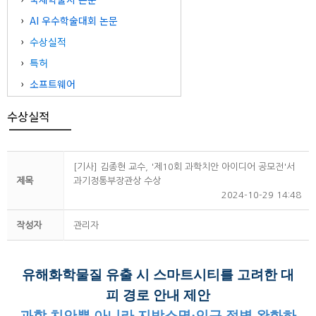
AI 우수학술대회 논문
수상실적
특허
소프트웨어
수상실적
[기사] 김종현 교수, '제10회 과학치안 아이디어 공모전'서
제목
과기정통부장관상 수상
2024-10-29 14:48
작성자
관리자
유해화학물질 유출 시 스마트시티를 고려한 대
피 경로 안내 제안
과학 치안뿐 아니라 지방소명·인구 절벽 완화하