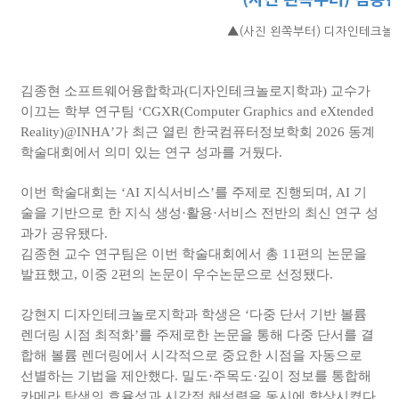
▲
(사진 왼쪽부터) 디자인테크놀로
김종현 소프트웨어융합학과
(
디자인테크놀로지학과
)
교수가
이끄는 학부 연구팀 ‘
CGXR(Computer Graphics and eXtended
Reality)@INHA
’가 최근 열린 한국컴퓨터정보학회
2026
동계
학술대회에서 의미 있는 연구 성과를 거뒀다
.
이번 학술대회는 ‘
AI
지식서비스’를 주제로 진행되며
, AI
기
술을 기반으로 한 지식 생성·활용·서비스 전반의 최신 연구 성
과가 공유됐다
.
김종현 교수 연구팀은 이번 학술대회에서 총
11
편의 논문을
발표했고
,
이중
2
편의 논문이 우수논문으로 선정됐다
.
강현지 디자인테크놀로지학과 학생은 ‘다중 단서 기반 볼륨
렌더링 시점 최적화’를 주제로한 논문을 통해 다중 단서를 결
합해 볼륨 렌더링에서 시각적으로 중요한 시점을 자동으로
선별하는 기법을 제안했다
.
밀도·주목도·깊이 정보를 통합해
카메라 탐색의 효율성과 시각적 해석력을 동시에 향상시켰다