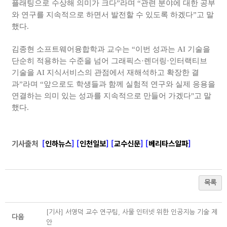
플래팅으로 수상해 의미가 크다”라며 “관련 분야에 대한 공부
와 연구를 지속적으로 하면서 발전할 수 있도록 하겠다”고 말
했다
.
김종현 소프트웨어융합학과 교수
는 “이번 성과는
AI
기술을
단순히 적용하는 수준을 넘어 그래픽스·렌더링·인터랙티브
기술을
AI
지식서비스의 관점에서 재해석하고 확장한 결
과”라며 “앞으로도 학생들과 함께 실험적 연구와 실제 응용을
연결하는 의미 있는 성과를 지속적으로 만들어 가겠다
"
고 말
했다
.
기사출처
[
인하​뉴스
]
[
인천일​보
]
[
교수신문
]
[
베리타스알파
]
목록
[기사] 서영덕 교수 연구팀, 사물 인터넷 위한 인공지능 기술 제
다음
안