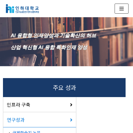
콘
텐
츠
AI 융합형 인재양성과 기술확산의 허브
로
건
산업 혁신형 AI 융합 특화인재 양성
너
뛰
기
주요 성과
인프라 구축
연구성과
국제학술지 논문