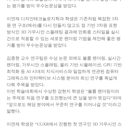
는 평가를 받아 우수논문상을 받았다
.
이연재 디자인테크놀로지학과 학생은 기존처럼 복잡한
3
차
원 면 구조
(
메쉬
)
를 다시 만들지 않고도 점 기반
3
차원 표현
방식인
3D
가우시안 스플래팅 결과에 만화풍 스타일을 실시
간으로 적용할 수 있는 새로운 렌더링 기법을 제안해 좋은 평
가를 받아 우수논문상을 받았다
.
김종현 교수 연구팀은 수상 논문 외에도 볼륨 렌더링
,
실시간
렌더링
,
가우시안 스플래팅
,
물리 기반 시뮬레이션
, GPU
기반
최적화 등
AI
시대의 지식서비스와 밀접하게 연관된 컴퓨터
그래픽스와 인터랙티브 시스템 분야의 최신 연구를 폭넓게
다뤄 주목을 받았다
.
이번 학술대회에서 수상한 강현지 학생은 “볼륨 렌더링이라
는 주제로 처음 연구를 도전했는데 큰 상을 받아 뜻깊다”라며
“앞으로도 해당 분야에서 꾸준히 연구를 이어나갈 것”이라고
말했다
.
이연재 학생은 “
CGXR
에서 진행한 첫 연구인
3D
가우시안 스