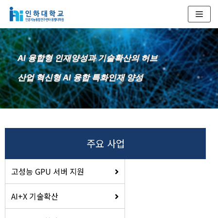
콘
텐
츠
AI 융합형 인재양성과 기술확산의 허브
로
건
산업 혁신형 AI 융합 특화인재 양성
너
뛰
기
주요 사업
고성능 GPU 서버 지원
AI+X 기술확산