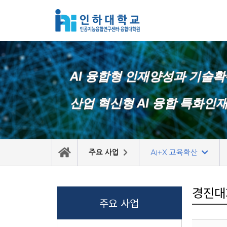
콘
텐
츠
로
AI 융합형 인재양성과 기술
건
너
산업 혁신형 AI 융합 특화인
뛰
기
주요 사업
AI+X 교육확산
경진대
주요 사업