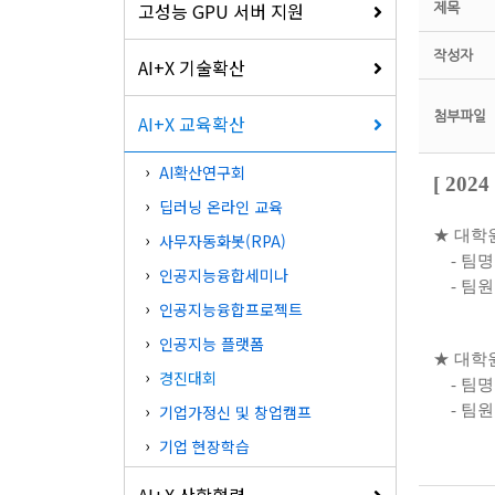
고성능 GPU 서버 지원
제목
작성자
AI+X 기술확산
첨부파일
AI+X 교육확산
AI확산연구회
[ 20
딥러닝 온라인 교육
★ 대학원
사무자동화봇(RPA)
- 팀명 
인공지능융합세미나
-
팀원
인공지능융합프로젝트
허
인공지능 플랫폼
★ 대학
경진대회
- 팀명 
-
팀원
기업가정신 및 창업캠프
전
기업 현장학습
AI+X 산학협력