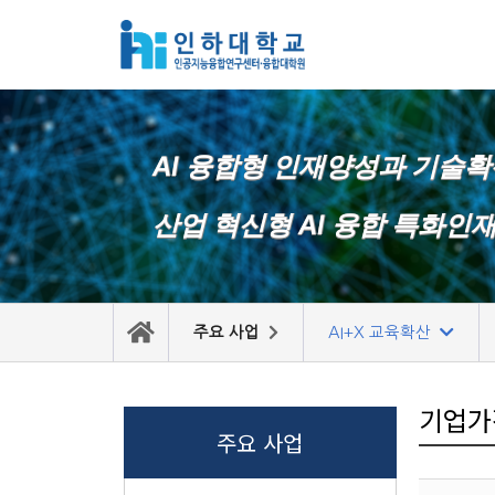
콘
텐
츠
로
AI 융합형 인재양성과 기술
건
너
산업 혁신형 AI 융합 특화인
뛰
기
주요 사업
AI+X 교육확산
기업가
주요 사업