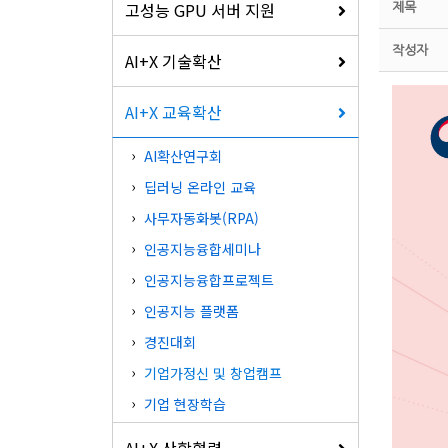
고성능 GPU 서버 지원
제목
작성자
AI+X 기술확산
AI+X 교육확산
AI확산연구회
딥러닝 온라인 교육
사무자동화봇(RPA)
인공지능융합세미나
인공지능융합프로젝트
인공지능 플랫폼
경진대회
기업가정신 및 창업캠프
기업 현장학습
AI+X 산학협력