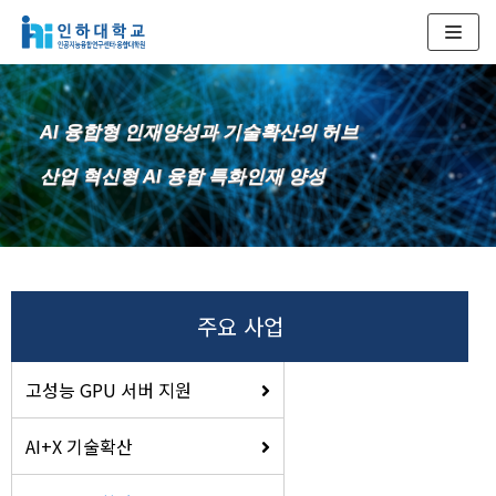
콘
텐
츠
AI 융합형 인재양성과 기술확산의 허브
로
건
산업 혁신형 AI 융합 특화인재 양성
너
뛰
기
주요 사업
고성능 GPU 서버 지원
AI+X 기술확산