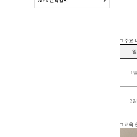
□ 주요
일
1
2
□ 교육