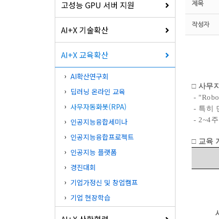
고성능 GPU 서버 지원
제목
작성자
AI+X 기술확산
AI+X 교육확산
AI확산연구회
□
사무자
딥러닝 온라인 교육
- "Ro
사무자동화봇(RPA)
- 특히
- 2~
인공지능융합세미나
인공지능융합프로젝트
□ 교육
인공지능 플랫폼
경진대회
기업가정신 및 창업캠프
기업 현장학습
AI+X 산학협력