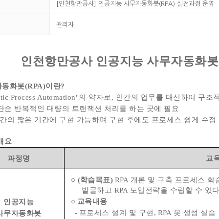
[인천항만공사] 인공지능 사무자동화봇(RPA) 실전과정 운영
관리자
인천항만공사 인공지능 사무자동화봇(
동화봇(RPA)이란?
botic Process Automation"의 약자로, 인간의 업무를 대신
 단순 반복적인 대량의 트랜잭션 처리를 하는 곳에 필요
4주간의 짧은 기간에 구현 가능하며 구현 후에도 프로세스 쉽게 수정
 개요
과정명
교
○
(
학습목표
)
RPA
개론 및 구축 프로세스 
발굴하고
RPA
도입전략을 수립할 수 있
○
교육내용
인공지능
-
프로세스 설계 및 구현
, RPA
봇 생성 실습
사무자동화봇