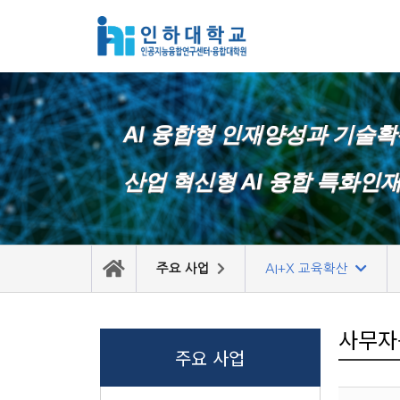
콘
텐
츠
로
AI 융합형 인재양성과 기술
건
너
산업 혁신형 AI 융합 특화인
뛰
기
주요 사업
AI+X 교육확산
사무자
주요 사업