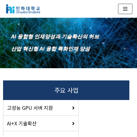
콘
텐
츠
AI 융합형 인재양성과 기술확산의 허브
로
건
산업 혁신형 AI 융합 특화인재 양성
너
뛰
기
주요 사업
고성능 GPU 서버 지원
AI+X 기술확산