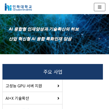
콘
텐
츠
AI 융합형 인재양성과 기술확산의 허브
로
건
산업 혁신형 AI 융합 특화인재 양성
너
뛰
기
주요 사업
고성능 GPU 서버 지원
AI+X 기술확산