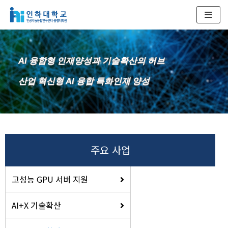
콘
텐
츠
AI 융합형 인재양성과 기술확산의 허브
로
건
산업 혁신형 AI 융합 특화인재 양성
너
뛰
기
주요 사업
고성능 GPU 서버 지원
AI+X 기술확산