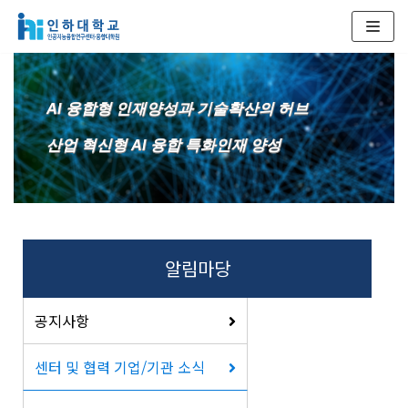
콘
텐
츠
AI 융합형 인재양성과 기술확산의 허브
로
건
산업 혁신형 AI 융합 특화인재 양성
너
뛰
기
알림마당
공지사항
센터 및 협력 기업/기관 소식