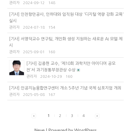
관리자
2024-09-12
148
[기사] 인천항만공사, 인하대와 임직원 대상 '디지털 역량 강화 교육'
실시
관리자
2024-07-18
154
[기사] 서영덕교수 연구팀, 개인화 생성 지원하는 새로운 AI 모델 제
시
관리자
2025-09-01
160
[기사] 김종현 교수, '제10회 과학치안 아이디어 공모
전'서 과기정통부장관상 수상
관리자
2024-10-29
160
[기사] 인공지능융합연구센터 개소 5주년 기념 국제 심포지엄 개최
관리자
2025-05-08
167
1
2
3
4
Neve
| Powered by
WordPress