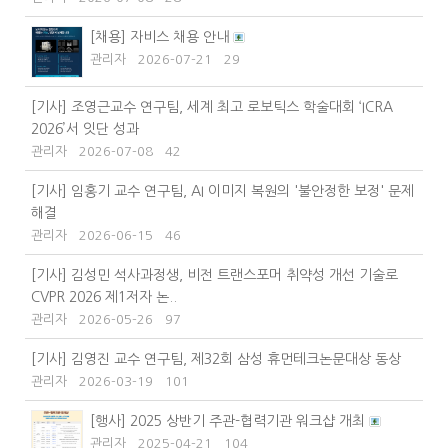
[채용] 자비스 채용 안내
관리자
2026-07-21
29
[기사] 조영근교수 연구팀, 세계 최고 로보틱스 학술대회 ‘ICRA
2026’서 잇단 성과
관리자
2026-07-08
42
[기사] 임홍기 교수 연구팀, AI 이미지 복원의 '불안정한 보정' 문제
해결
관리자
2026-06-15
46
[기사] 김성민 석사과정생, 비전 트랜스포머 취약성 개선 기술로
CVPR 2026 제1저자 논..
관리자
2026-05-26
97
[기사] 김영진 교수 연구팀, 제32회 삼성 휴먼테크논문대상 동상
관리자
2026-03-19
101
[행사] 2025 상반기 주관-협력기관 워크샵 개최
관리자
2025-04-21
104