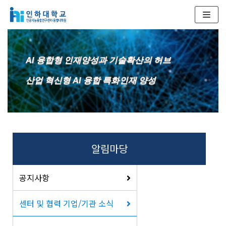
콘
텐
츠
AI 융합형 인재양성과 기술확산의 허브
로
건
산업 혁신형 AI 융합 특화인재 양성
너
뛰
기
알림마당
공지사항
센터 및 협력 기업/기관 소식