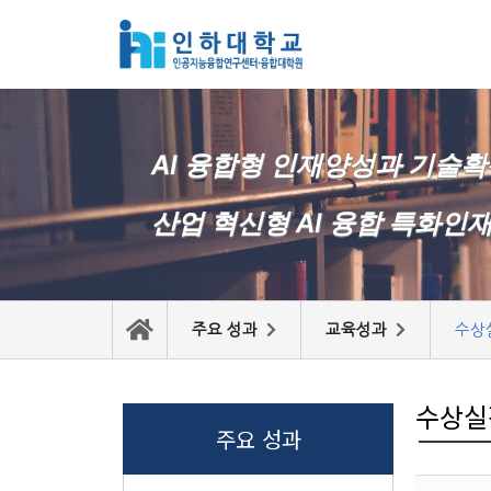
콘
텐
츠
로
AI 융합형 인재양성과 기술
건
너
산업 혁신형 AI 융합 특화인
뛰
기
주요 성과
교육성과
수상
수상실
주요 성과