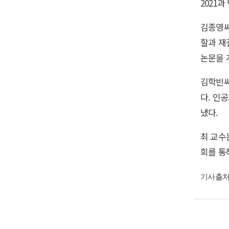
2021과
김종영씨
할과 재
논문을 
김학빈씨
다. 인
냈다.
최 교수
회를 통
기사출